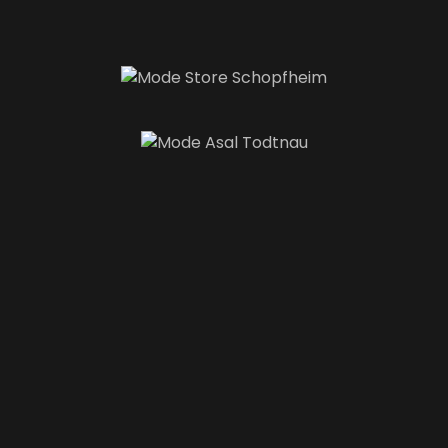
It's
time